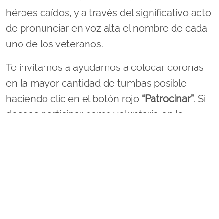
héroes caídos, y a través del significativo acto
de pronunciar en voz alta el nombre de cada
uno de los veteranos.
Te invitamos a ayudarnos a colocar coronas
en la mayor cantidad de tumbas posible
haciendo clic en el botón rojo
“Patrocinar”
. Si
deseas participar como voluntario en la
ceremonia de colocación de coronas, haz clic
en el botón
“Voluntario”
junto al nombre del
cementerio que aparece más abajo. No
olvides también utilizar el botón
“Invitar”
para
animar a tus amigos y familiares a unirse a
esta noble causa.