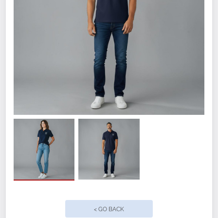
Color
Size
SM
MED
LG
< GO BACK